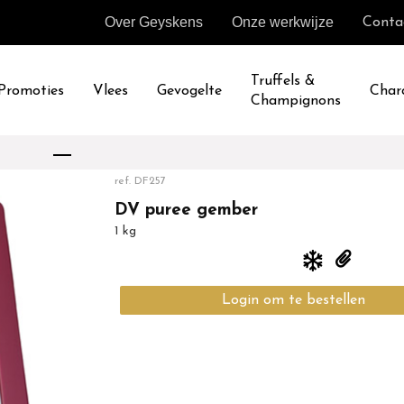
Over Geyskens
Onze werkwijze
Conta
Truffels &
Promoties
Vlees
Gevogelte
Char
Champignons
ref.
DF257
DV puree gember
1 kg
Login om te bestellen
Terug naar overzicht