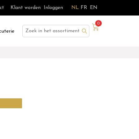
ct
Klant worden
Inloggen
NL
FR
EN
0
Zoek
cuterie