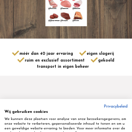
méér dan 40 jaar ervaring
eigen slagerij
ruim en exclusief assortiment
gekoeld
transport in eigen beheer
Privacybeleid
Wij gebruiken cookies
Geyskens Delikatessen nv
We kunnen deze plaatsen voor analyse van onze bezoekersgegevens, om
Terbekstraat 16 - 3580 - Beringen - tel 011 45 80 70
onze website te verbeteren, gepersonaliseerde inhoud te tonen en om u
een geweldige website-ervaring te bieden. Voor meer informatie over de