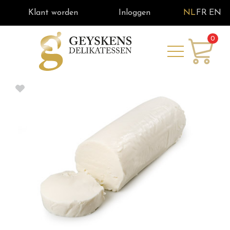
Klant worden
Inloggen
NL
FR
EN
0