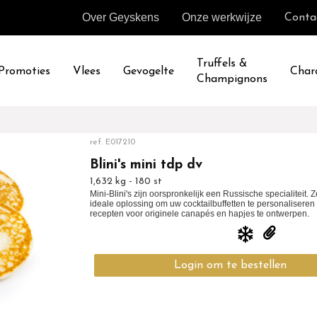
Over Geyskens
Onze werkwijze
Conta
Truffels &
Promoties
Vlees
Gevogelte
Char
Champignons
ref.
E017210
Blini's mini tdp dv
1,632 kg - 180 st
Mini-Blini's zijn oorspronkelijk een Russische specialiteit.
ideale oplossing om uw cocktailbuffetten te personaliseren
recepten voor originele canapés en hapjes te ontwerpen.
Login om te bestellen
Terug naar overzicht