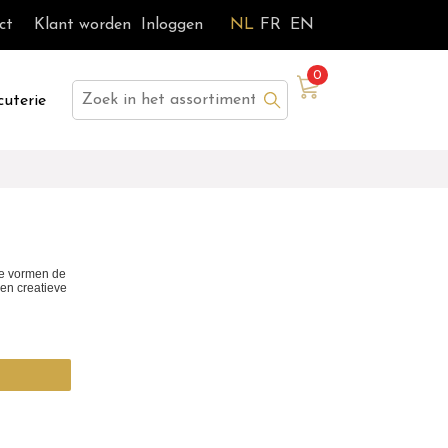
ct
Klant worden
Inloggen
NL
FR
EN
0
Zoek
cuterie
 Ze vormen de
 en creatieve