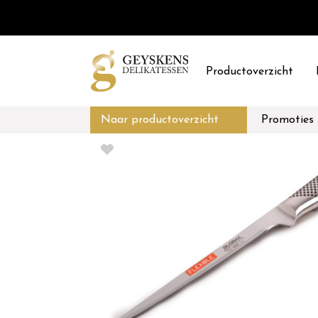
Productoverzicht
Naar productoverzicht
Promoties