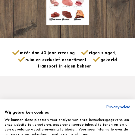
méér dan 40 jaar ervaring
eigen slagerij
ruim en exclusief assortiment
gekoeld
transport in eigen beheer
Privacybeleid
Wij gebruiken cookies
Geyskens Delikatessen nv
We kunnen deze plaatsen voor analyse van onze bezoekersgegevens, om
Terbekstraat 16 - 3580 - Beringen - tel 011 45 80 70
onze website te verbeteren, gepersonaliseerde inhoud te tonen en om u
een geweldige website-ervaring te bieden. Voor meer informatie over de
cookies die we gebruiken opent u de instellingen.