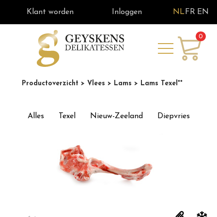
Klant worden
Inloggen
NL
FR
EN
0
Productoverzicht
> Vlees
> Lams
> Lams Texel**
Alles
Texel
Nieuw-Zeeland
Diepvries