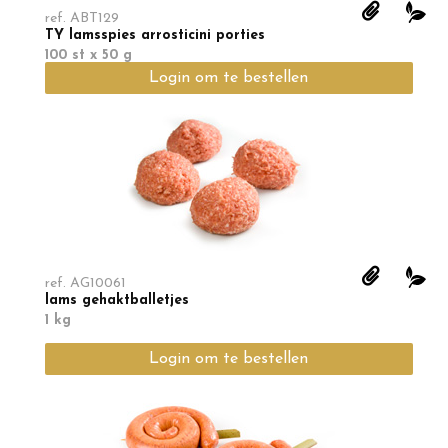
ref.
ABT129
TY lamsspies arrosticini porties
100 st x 50 g
Login om te bestellen
ref.
AG10061
lams gehaktballetjes
1 kg
Login om te bestellen
Min. te bestellen
3
KG