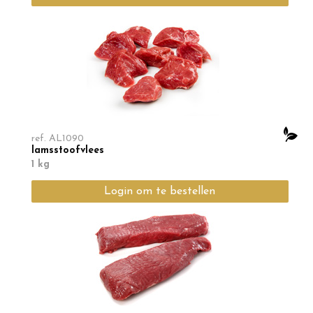
ref.
AL1090
lamsstoofvlees
1 kg
Login om te bestellen
Min. te bestellen
1
KG