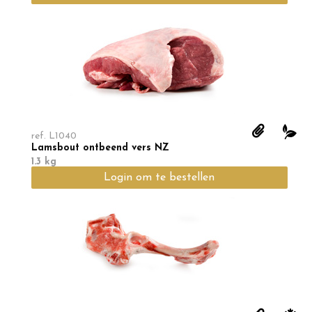
ref.
L1040
Lamsbout ontbeend vers NZ
1.3 kg
Login om te bestellen