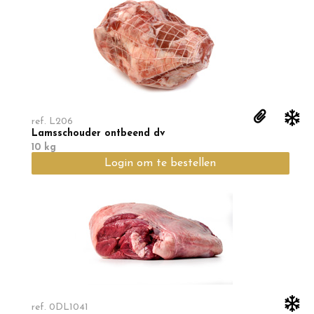
ref.
L206
Lamsschouder ontbeend dv
10 kg
Login om te bestellen
ref.
0DL1041