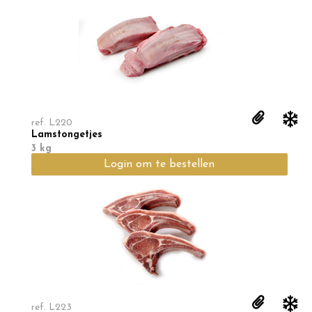
ref.
L220
Lamstongetjes
3 kg
Login om te bestellen
ref.
L223