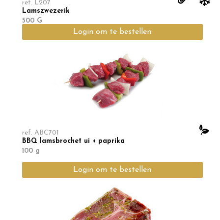
ref.
L207
Lamszwezerik
500 G
Login om te bestellen
ref.
ABC701
BBQ lamsbrochet ui + paprika
100 g
Login om te bestellen
Min. te bestellen
3
KG