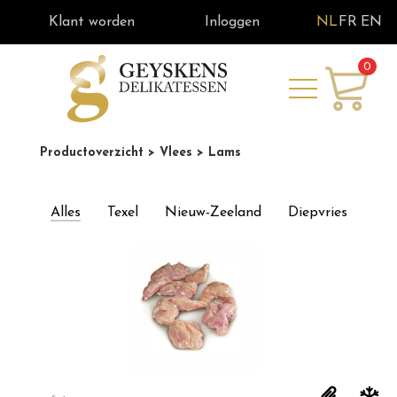
Klant worden
Inloggen
NL
FR
EN
0
Productoverzicht
> Vlees
> Lams
Alles
Texel
Nieuw-Zeeland
Diepvries