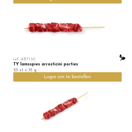
ref.
ABT130
TY lamsspies arrosticini porties
25 st x 35 g
Login om te bestellen