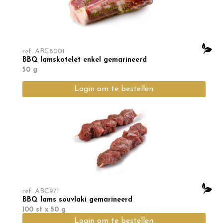
ref.
ABC8001
BBQ lamskotelet enkel gemarineerd
50 g
Login om te bestellen
Min. te bestellen
2
KG
ref.
ABC971
BBQ lams souvlaki gemarineerd
100 st x 50 g
Login om te bestellen