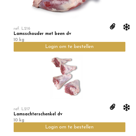
ref.
L216
Lamsschouder met been dv
10 kg
Login om te bestellen
ref.
L217
Lamsachterschenkel dv
10 kg
Login om te bestellen