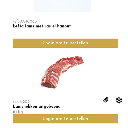
ref.
AG10063
kefta lams met ras el hanout
Login om te bestellen
Min. te bestellen
3
KG
ref.
L209
Lamsnekken uitgebeend
10 kg
Login om te bestellen