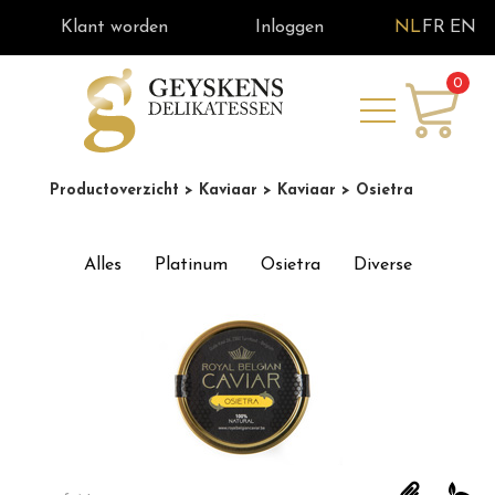
Klant worden
Inloggen
NL
FR
EN
0
Productoverzicht
> Kaviaar
> Kaviaar
> Osietra
Alles
Platinum
Osietra
Diverse