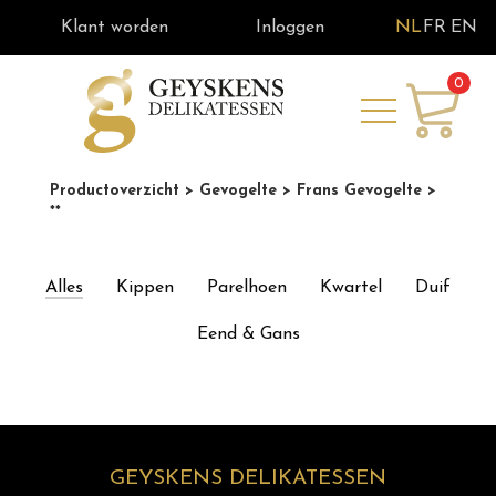
Klant worden
Inloggen
NL
FR
EN
0
Productoverzicht
> Gevogelte
> Frans Gevogelte
>
**
Alles
Kippen
Parelhoen
Kwartel
Duif
Eend & Gans
GEYSKENS DELIKATESSEN