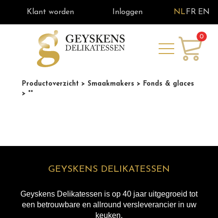
Klant worden
Inloggen
NL
FR
EN
0
Productoverzicht
> Smaakmakers
> Fonds & glaces
> **
GEYSKENS DELIKATESSEN
Geyskens Delikatessen is op 40 jaar uitgegroeid tot
een betrouwbare en allround versleverancier in uw
keuken.