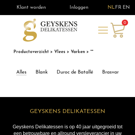
Klant worden
Inloggen
NL
FR
EN
0
Productoverzicht
> Vlees
> Varken
> **
Alles
Blank
Duroc de Batallé
Brasvar
GEYSKENS DELIKATESSEN
Geyskens Delikatessen is op 40 jaar uitgegroeid tot
een betrouwbare en allround versleverancier in uw