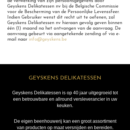
de verwerking van zijn persoonsgegevens door
Geyskens Delikatessen nv bij de Belgische Commissie
voor de Bescherming van de Persoonlijke Levenssfeer.
Indien Gebruiker wenst dit recht uit te oefenen, zal
Geyskens Delikatessen nv hieraan gevolg geven binnen
één (1) maand na het ontvangen van de aanvraag. De
aanvraag gebeurt via aangetekende zending of via e-
mail naar
info@geyskens.be
GEYSKENS DELIKATESSEN
Geyskens Delikatessen is op 40 jaar uitgegroeid tot
een betrouwbare en allround versleverancier in uw
keuken.
De eigen beenhouwerij kan een groot assortiment
van producten op maat versnijden en bereiden.