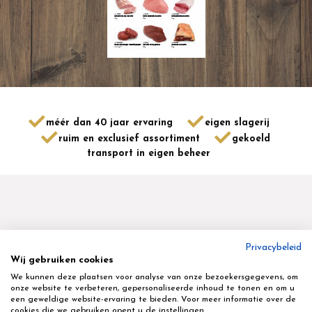
méér dan 40 jaar ervaring
eigen slagerij
ruim en exclusief assortiment
gekoeld
transport in eigen beheer
Privacybeleid
Wij gebruiken cookies
Geyskens Delikatessen nv
We kunnen deze plaatsen voor analyse van onze bezoekersgegevens, om
Terbekstraat 16 - 3580 - Beringen - tel 011 45 80 70
onze website te verbeteren, gepersonaliseerde inhoud te tonen en om u
een geweldige website-ervaring te bieden. Voor meer informatie over de
cookies die we gebruiken opent u de instellingen.