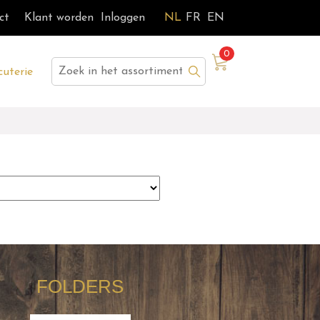
ct
Klant worden
Inloggen
NL
FR
EN
0
Zoek
cuterie
FOLDERS