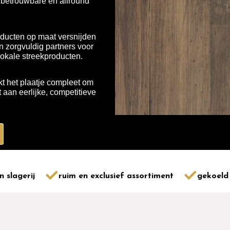
n betrouwbare en allround
ducten op maat versnijden
 zorgvuldig partners voor
lokale streekproducten.
t het plaatje compleet om
aan eerlijke, competitieve
n slagerij
ruim en exclusief assortiment
gekoeld 