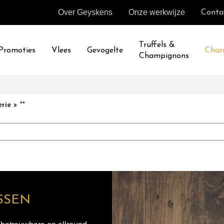
Over Geyskens
Onze werkwijze
Conta
Truffels &
Promoties
Vlees
Gevogelte
Char
Champignons
rie
> **
SSEN