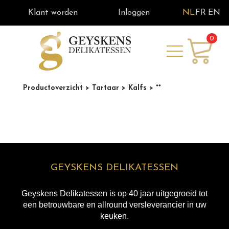
Klant worden
Inloggen
NL
FR
EN
0
Productoverzicht
> Tartaar
> Kalfs
> **
GEYSKENS DELIKATESSEN
Geyskens Delikatessen is op 40 jaar uitgegroeid tot
een betrouwbare en allround versleverancier in uw
keuken.