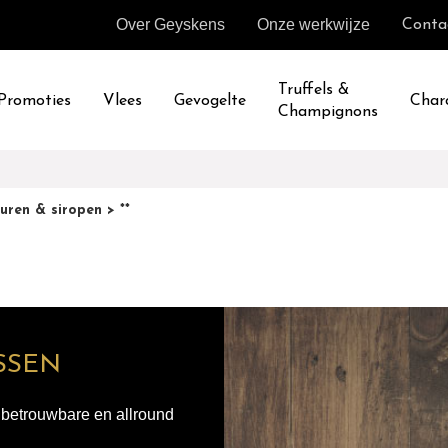
Over Geyskens
Onze werkwijze
Conta
Truffels &
Promoties
Vlees
Gevogelte
Char
Champignons
uren & siropen
> **
SSEN
n betrouwbare en allround