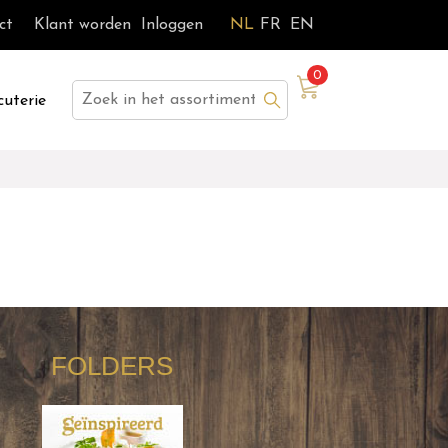
ct
Klant worden
Inloggen
NL
FR
EN
0
Zoek
cuterie
FOLDERS