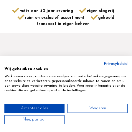
méér dan 40 jaar ervaring
eigen slagerij
ruim en exclusief assortiment
gekoeld
transport in eigen beheer
Privacybeleid
Wij gebruiken cookies
Geyskens Delikatessen nv
We kunnen deze plaatsen voor analyse van onze bezoekersgegevens, om
Terbekstraat 16 - 3580 - Beringen - tel 011 45 80 70
onze website te verbeteren, gepersonaliseerde inhoud te tonen en om u
een geweldige website-ervaring te bieden. Voor meer informatie over de
cookies die we gebruiken opent u de instellingen.
Accepteer alles
Weigeren
Privacy statement
Cookie beleid/instellingen
Disclaimer
Nee, pas aan
Verkoopsvoorwaarden