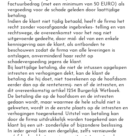
factuurbedrag (met een minimum van 50 EURO) als
vergoeding voor de schade geleden door laattijdige
betaling.
Indien de klant niet tijdig betaald, heeft de firma het
recht zonder voorafgaande ingebrekes- telling en van
rechtswege, de overeenkomst voor het nog niet
uitgevoerde gedeelte, door mid- del van een enkele
kennisgeving aan de klant, als ontbonden te
beschouwen zodat de firma van alle leveringen is
ontslagen, onverminderd haar recht op
schadevergoeding jegens de klant.
Bij laattijdige betaling, die niet de intussen opgelopen
intresten en verhogingen dekt, kan de klant de
betaling die hij doet, niet toerekenen op de hoofdsom
eerder dan op de rentetermij- nen of de intresten, en
dit overeenkomstig artikel 1254 Burgerlijk Wetboek.
De betaling die op de hoofdsom en de intresten
gedaan wordt, maar waarmee de hele schuld niet is
gekweten, wordt in de eerste plaats op de intresten en
verhogingen toegerekend. Uitstel van betaling kan
door de firma uitdrukkelijk worden toegekend aan de
klant bij een uit- zonderlijke of bijzondere beslissing.
In ieder geval kan een dergelijke, zelfs vernieuwde