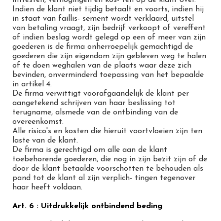
intresten, verhogingen en kos- ten op de klant over.
Indien de klant niet tijdig betaalt en voorts, indien hij
in staat van faillis- sement wordt verklaard, uitstel
van betaling vraagt, zijn bedrijf verkoopt of vereffent
of indien beslag wordt gelegd op een of meer van zijn
goederen is de firma onherroepelijk gemachtigd de
goederen die zijn eigendom zijn gebleven weg te halen
of te doen weghalen van de plaats waar deze zich
bevinden, onverminderd toepassing van het bepaalde
in artikel 4.
De firma verwittigt voorafgaandelijk de klant per
aangetekend schrijven van haar beslissing tot
terugname, alsmede van de ontbinding van de
overeenkomst.
Alle risico's en kosten die hieruit voortvloeien zijn ten
laste van de klant.
De firma is gerechtigd om alle aan de klant
toebehorende goederen, die nog in zijn bezit zijn of de
door de klant betaalde voorschotten te behouden als
pand tot de klant al zijn verplich- tingen tegenover
haar heeft voldaan.
Art. 6 : Uitdrukkelijk ontbindend beding