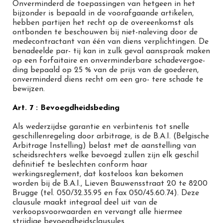
Onverminderd de toepassingen van hetgeen in het
bijzonder is bepaald in de voorafgaande artikelen,
hebben partijen het recht op de overeenkomst als
ontbonden te beschouwen bij niet-naleving door de
medecontractant van één van diens verplichtingen. De
benadeelde par- tij kan in zulk geval aanspraak maken
op een forfaitaire en onverminderbare schadevergoe-
ding bepaald op 25 % van de prijs van de goederen,
onverminderd diens recht om een gro- tere schade te
bewijzen.
Art. 7 : Bevoegdheidsbeding
Als wederzijdse garantie en verbintenis tot snelle
geschillenregeling door arbitrage, is de B.A.I. (Belgische
Arbitrage Instelling) belast met de aanstelling van
scheidsrechters welke bevoegd zullen zijn elk geschil
definitief te beslechten conform haar
werkingsreglement, dat kosteloos kan bekomen
worden bij de B.A.I., Lieven Bauwensstraat 20 te 8200
Brugge (tel. 050/32.35.95 en fax 050/45.60.74). Deze
clausule maakt integraal deel uit van de
verkoopsvoorwaarden en vervangt alle hiermee
strijdige bevoegdheidsclausules