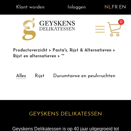
Klant worden
Inloggen
NL
FR
EN
0
Productoverzicht
> Pasta's, Rijst & Alternatieven
>
Rijst en alternatieven
> **
Alles
Rijst
Durumtarwe en peulvruchten
GEYSKENS DELIKATESSEN
Geyskens Delikatessen is op 40 jaar uitgegroeid tot