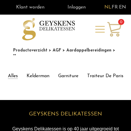
Klant worden
Inloggen
NL
FR
EN
0
Productoverzicht
> AGF
> Aardappelbereidingen
>
**
Alles
Kelderman
Garniture
Traiteur De Paris
GEYSKENS DELIKATESSEN
Geyskens Delikatessen is op 40 jaar uitgegroeid tot