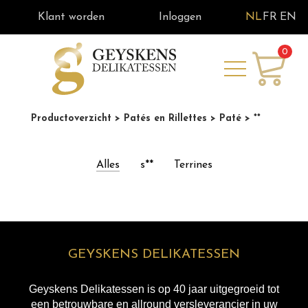
Klant worden
Inloggen
NL
FR
EN
0
Productoverzicht
> Patés en Rillettes
> Paté
> **
Alles
s**
Terrines
GEYSKENS DELIKATESSEN
Geyskens Delikatessen is op 40 jaar uitgegroeid tot
een betrouwbare en allround versleverancier in uw