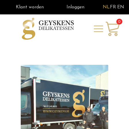
Klant worden
Inloggen
NL
FR
EN
0