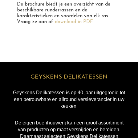
De brochure biedt je een overzicht van de
beschikbare runderrassen en de
karakteristieken en voordelen van elk ras.
Vraag ze aan of
download in PDF
.
GEYSKENS DELIKATESSEN
Geyskens Delikatessen is op 40 jaar uitgegroeid tot
een betrouwbare en allround versleverancier in uw
keuken.
De eigen beenhouwerij kan een groot assortiment
van producten op maat versnijden en bereiden.
Daarnaast selecteert Geyskens Delikatessen