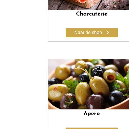
Charcuterie
Naar de shop
Apero