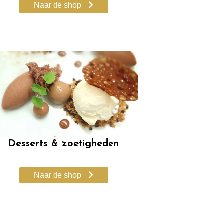
Naar de shop
Desserts & zoetigheden
Naar de shop