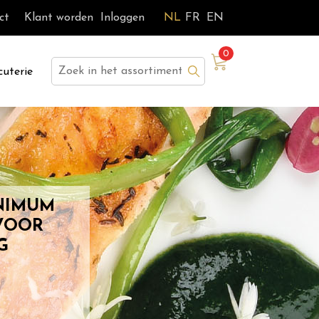
ct
Klant worden
Inloggen
NL
FR
EN
0
Zoek
cuterie
NIMUM
VOOR
G