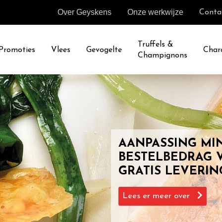
Over Geyskens
Onze werkwijze
Conta
Truffels &
Promoties
Vlees
Gevogelte
Char
Champignons
AANPASSING MI
BESTELBEDRAG 
GRATIS LEVERIN
Lees er meer over