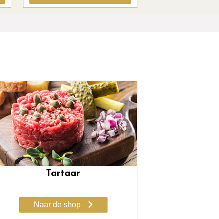
next
prev
Tartaar
Naar de shop